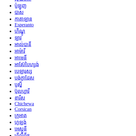
ប៉ូឡូញ
បាស
កាតាឡាន
Esperanto
ហិណ្ឌូ
ឡាវ
អាល់បានី
អាម៉ារី
អាមេនី
អាស៊ែបៃហ្សង់
បេឡារុស្ស
បង់ក្លាដែស
បូស្នី
ប៊ុលហ្គារី
ខារីស
Chichewa
Corsican
ក្រូអាត
ហូឡង់
អេស្តូនី
ហ្វីលីពីន