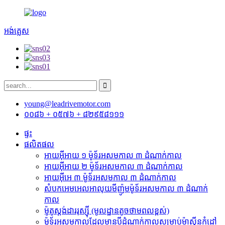
អង់គ្លេស
young@leadrivemotor.com
០០៨៦ + ០៥៧៦ + ៨២៩៥៨១១១
ផ្ទះ
ផលិតផល
អាយអ៊ីអាយ ១ ម៉ូទ័រអសមកាល ៣ ដំណាក់កាល
អាយអ៊ីអាយ ២ ម៉ូទ័រអសមកាល ៣ ដំណាក់កាល
អាយអ៊ីអេ ៣ ម៉ូទ័រអសមកាល ៣ ដំណាក់កាល
សំបកអេមអេលអាលុយមីញ៉ូមម៉ូទ័រអសមកាល ៣ ដំណាក់
កាល
ម៉ូតូស្តង់ដាររុស្ស៊ី (មូលដ្ឋានតូចថាមពលខ្ពស់)
ម៉ូទ័រអសមកាលដែលមានបីដំណាក់កាលសម្រាប់ម៉ាស៊ីនកំដៅ