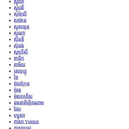
ស្លូវ៉ាគី
ស្លូវេនី
សូម៉ាលី
សាម៉ាន
ស្កុតឡេន
សូណា
ស៊ីនឌី
ស៊ូដង់
ស្វាហ៊ីលី
តាជិក
តាមិល
តេលូហ្គូ
ថៃ
អ៊ុយក្រែន
អ៊ូរឌូ
អ៊ូសបេគីស
ជនជាតិវៀតណាម
វែល
ហ្សូសា
ភាសា Yiddish
ភាសាយូរូវ