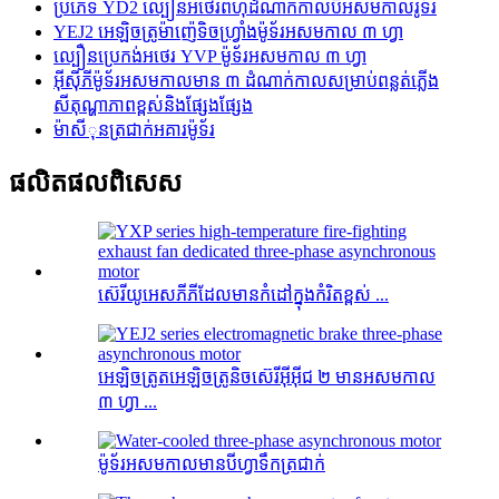
ប្រភេទ YD2 ល្បឿនអថេរពហុដំណាក់កាលបីអសមកាលរ៉ូទ័រ
YEJ2 អេឡិចត្រូម៉ាញ៉េទិចហ្វ្រាំងម៉ូទ័រអសមកាល ៣ ហ្វា
ល្បឿនប្រេកង់អថេរ YVP ម៉ូទ័រអសមកាល ៣ ហ្វា
អ៊ីស៊ីភីម៉ូទ័រអសមកាលមាន ៣ ដំណាក់កាលសម្រាប់ពន្លត់ភ្លើង
សីតុណ្ហាភាពខ្ពស់និងផ្សែងផ្សែង
ម៉ាសីុនត្រជាក់អគារម៉ូទ័រ
ផលិតផល​ពិសេស
ស៊េរីយូអេសភីភីដែលមានកំដៅក្នុងកំរិតខ្ពស់ ...
អេឡិចត្រូតអេឡិចត្រូនិចស៊េរីអ៊ីអ៊ីជ ២ មានអសមកាល
៣ ហ្វា ...
ម៉ូទ័រអសមកាលមានបីហ្វាទឹកត្រជាក់