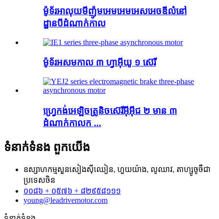
ម៉ូទ័រអាលុយមីញ៉ូមអេមអេមអេសអេចឌីលំនៅ
ដ្ឋានបីដំណាក់កាល
ម៉ូទ័រអសមកាល ៣ ហ្វាអ៊ីយូ ១ ស៊េរី
ហ្វ្រេកង់អេឡិចត្រូនិចស៊េរីអ៊ីអ៊ីជ ២ មាន ៣
ដំណាក់កាលក ...
ទំនាក់ទំនង
ពួកយើង
ឧស្សាហកម្មសួនសៀងស៊ីឈៀន, ហួយយ៉ាង, លូឈាវ, តាហ្សូចូចឺជា
ប្រទេសចិន
០០៨៦ + ០៥៧៦ + ៨២៩៥៨១១១
young@leadrivemotor.com
ទំនាក់ទំនង