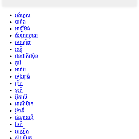
អង់គ្លេស
បារាំង
អាឡឺម៉ង់
ព័រទុយហ្កាល់
អេស្ប៉ាញ
រុស្ស៊ី
ជនជាតិជប៉ុន
កូរ៉េ
អារ៉ាប់
អៀរឡង់
ក្រិក
ទួរគី
អ៊ីតាលី
ដាណឺម៉ាក
រ៉ូម៉ានី
ឥណ្ឌូនេស៊ី
ឆែក
អាហ្រ្វិក
ស៊ុយអែត