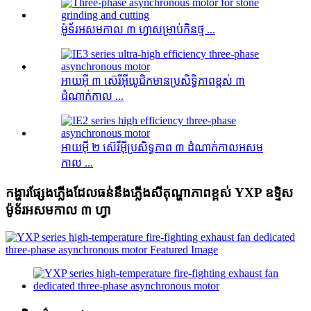
ម៉ូទ័រអសមកាល ៣ ហ្វាសម្រាប់កិនថ្ម ...
អាយអ៊ី ៣ ស៊េរីអ៊ីយូជិកមានប្រសិទ្ធិភាពខ្ពស់ ៣
ដំណាក់កាល ...
អាយអ៊ី ២ ស៊េរីអ៊ីប្រសិទ្ធភាព ៣ ដំណាក់កាលអសម
កាល ...
កង្ហារផ្សែងភ្លើងដែលធន់នឹងភ្លើងសីតុណ្ហាភាពខ្ពស់ YXP ឧទ្ទិស
ម៉ូទ័រអសមកាល ៣ ហ្វា