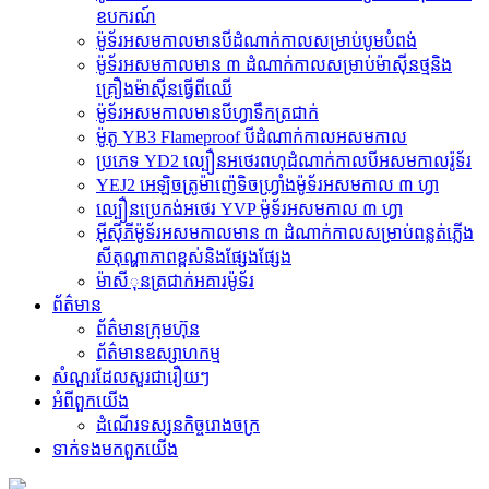
ឧបករណ៍
ម៉ូទ័រអសមកាលមានបីដំណាក់កាលសម្រាប់បូមបំពង់
ម៉ូទ័រអសមកាលមាន ៣ ដំណាក់កាលសម្រាប់ម៉ាស៊ីនថ្មនិង
គ្រឿងម៉ាស៊ីនធ្វើពីឈើ
ម៉ូទ័រអសមកាលមានបីហ្វាទឹកត្រជាក់
ម៉ូតូ YB3 Flameproof បីដំណាក់កាលអសមកាល
ប្រភេទ YD2 ល្បឿនអថេរពហុដំណាក់កាលបីអសមកាលរ៉ូទ័រ
YEJ2 អេឡិចត្រូម៉ាញ៉េទិចហ្វ្រាំងម៉ូទ័រអសមកាល ៣ ហ្វា
ល្បឿនប្រេកង់អថេរ YVP ម៉ូទ័រអសមកាល ៣ ហ្វា
អ៊ីស៊ីភីម៉ូទ័រអសមកាលមាន ៣ ដំណាក់កាលសម្រាប់ពន្លត់ភ្លើង
សីតុណ្ហាភាពខ្ពស់និងផ្សែងផ្សែង
ម៉ាសីុនត្រជាក់អគារម៉ូទ័រ
ព័ត៌មាន
ព័ត៌មានក្រុមហ៊ុន
ព័ត៌មានឧស្សាហកម្ម
សំណួរដែលសួរជារឿយៗ
អំពី​ពួក​យើង
ដំណើរទស្សនកិច្ចរោងចក្រ
ទាក់ទង​មក​ពួក​យើង