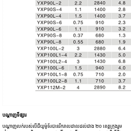
បណ្តាញទីផ្សារ
បណ្តាញលក់របស់លីជីយូម៉ូទ័របានរីករាលដាលដល់ជាង ២០ ខេត្តក្រុងរួម