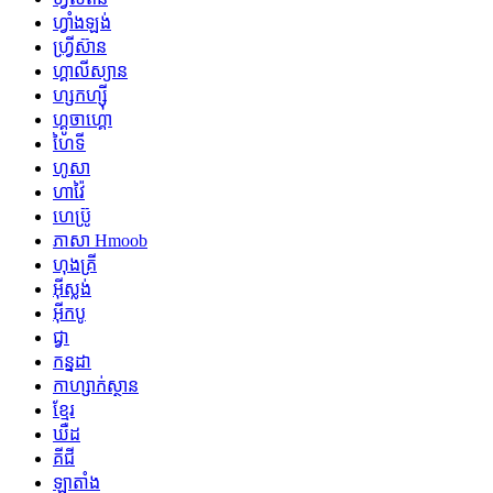
ហ្វាំងឡង់
ហ្វ្រីស៊ាន
ហ្គាលីស្យាន
ហ្សកហ្ស៊ី
ហ្គូចាហ្គោ
ហៃទី
ហូសា
ហាវ៉ៃ
ហេប្រ៊ូ
ភាសា Hmoob
ហុងគ្រី
អ៊ីស្លង់
អ៊ីកបូ
ជ្វា
កន្នដា
កាហ្សាក់ស្ថាន
ខ្មែរ
ឃឺដ
គីជី
ឡាតាំង