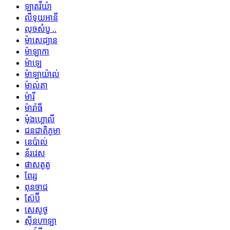
ឡាតវីយ៉ា
លីទុយអានី
លុចសំបួ ..
ម៉ាសេដ្យាន
ម៉ាឡាកា
ម៉ាឡេ
ម៉ាឡាយ៉ាល់
ម៉ាល់តា
ម៉ារី
ម៉ារ៉ាធី
ម៉ុងហ្គោលី
ជនជាតិភូមា
នេប៉ាល់
ន័រវេស
ផាសតូតូ
ពែរ្ស
ពុនចាជ
ស៊ែប៊ី
សេសូថូ
ស៊ីនហាឡា