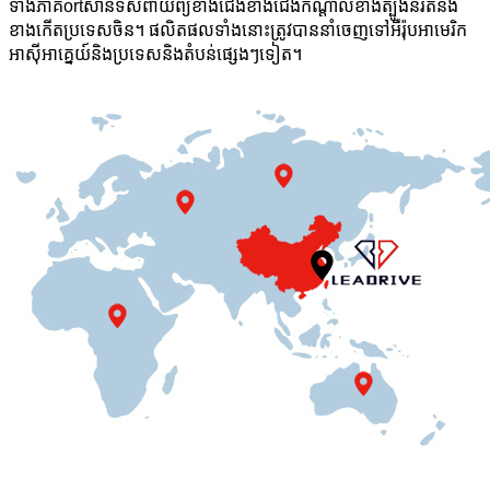
ទាំងភាគortសានទិសពាយព្យខាងជើងខាងជើងកណ្តាលខាងត្បូងនិរតីនិង
ខាងកើតប្រទេសចិន។ ផលិតផលទាំងនោះត្រូវបាននាំចេញទៅអឺរ៉ុបអាមេរិក
អាស៊ីអាគ្នេយ៍និងប្រទេសនិងតំបន់ផ្សេងៗទៀត។