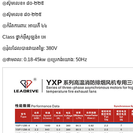
◎ស៊ុមលេខ៖ ៨០-២២៥
◎ស៊ុមលេខ ៨០-២២៥
◎កំរិតការពារ: អាយភី ៤៤
Class ថ្នាក់អ៊ីសូឡង់៖ អេ
◎វ៉ុលដែលបានវាយតម្លៃ: 380V
◎ថាមពល: 0.18-45kw ◎ប្រេកង់យោង: 50Hz