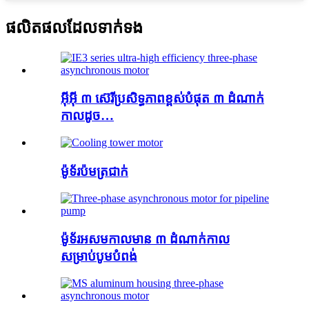
ផលិតផលដែលទាក់ទង
អ៊ីអ៊ី ៣ ស៊េរីប្រសិទ្ធភាពខ្ពស់បំផុត ៣ ដំណាក់
កាលដូច…
ម៉ូទ័រប៉មត្រជាក់
ម៉ូទ័រអសមកាលមាន ៣ ដំណាក់កាល
សម្រាប់បូមបំពង់