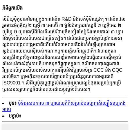
អំពី​ពួក​យើង
លីជីយូម៉ូតូមានជំនាញក្នុងការផលិត R&D និងលក់ម៉ូទ័រផ្សេងៗ។ ផលិតផល
រួមមានម៉ូតូអ៊ីយូ ២ យូអ៊ី ៣ អេសប៊ី ៣ ម៉ូទ័រប៉មត្រជាក់យូឌី ២ យូអ៊ីអេជ ២
យូវីហ្វ ២ យូអេជស៊ីធីអិលនិងស៊េរីជាច្រើនទៀតនៃម៉ូទ័រអសមកាល ៣ ហ្វារ
និងម៉ូទ័រពិសេសពិសេសជាច្រើនទៀត។ ផលិតផលប្រកាន់ខ្ជាប់នូវការរចនា
ស្តង់ដារបង្រួបបង្រួមជាតិហើយកំរិតថាមពលនិងទំហំតំឡើងស្របតាម
ស្តង់ដាអាយអាយស៊ីរបស់គណៈកម្មការអគ្គិសនីអន្តរជាតិ។ វាមានគុណ
សម្បត្តិនៃប្រសិទ្ធភាពខ្ពស់និងការសន្សំថាមពលកម្លាំងបង្វិលចាប់ផ្តើមខ្ពស់
សំលេងរំខានរំញ័រទាបនិងអាចទុកចិត្តបានខ្ពស់។ ផលិតផលបានឆ្លងកាត់
វិញ្ញាបនប័ត្រអេស៊ីបរបស់សហភាពអឺរ៉ុបនិងវិញ្ញាបនប័ត្រ CCC និង CQC
របស់ចិន។ ក្រុមហ៊ុនទទួលបានវិញ្ញាបនប័ត្រប្រព័ន្ធគុណភាពអន្តរជាតិ
ISO9001 ។ លីជីយូម៉ូតូប្តេជ្ញាផ្តល់ដំណោះស្រាយល្អបំផុតសម្រាប់អ្នកប្រើ
ប្រាស់ឧស្សាហកម្មនិងថាមពលដោយប្តូរម៉ូទ័រពិសេស។
មុន៖
ម៉ូទ័រអសមកាល ៣ ហ្វាយយូភីភីសម្រាប់បទប្បញ្ញត្តិល្បឿនហ្វ្រេកង់
អថេរ
បន្ទាប់៖