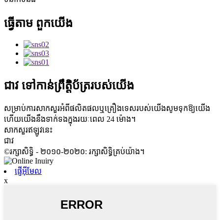
ធ្វើតាម
ពួកយើង
ជាវ
ទៅកាន់ព្រឹត្តិប័ត្ររបស់យើង
សម្រាប់ការសាកសួរអំពីផលិតផលឬគ្រឿងទេសរបស់យើងសូមទុកឱ្យយើង
ហើយយើងនឹងទាក់ទងក្នុងរយៈពេល 24 ម៉ោង។
សាកសួរឥឡូវនេះ
ជាវ
©រក្សាសិទ្ធិ - ២០១០-២០២០: រក្សាសិទ្ធិគ្រប់យ៉ាង។
ផ្ញើអ៊ីមែល
x