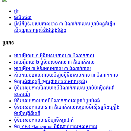
ផ្ទះ
ផលិតផល
អ៊ីស៊ីភីម៉ូទ័រអសមកាលមាន ៣ ដំណាក់កាលសម្រាប់ពន្លត់ភ្លើង
សីតុណ្ហាភាពខ្ពស់និងផ្សែងផ្សែង
ប្រភេទ
អាយអ៊ីអាយ ១ ម៉ូទ័រអសមកាល ៣ ដំណាក់កាល
អាយអ៊ីអាយ ២ ម៉ូទ័រអសមកាល ៣ ដំណាក់កាល
អាយអ៊ីអេ ៣ ម៉ូទ័រអសមកាល ៣ ដំណាក់កាល
សំបកអេមអេលអាលុយមីញ៉ូមម៉ូទ័រអសមកាល ៣ ដំណាក់កាល
ម៉ូតូស្តង់ដាររុស្ស៊ី (មូលដ្ឋានតូចថាមពលខ្ពស់)
ម៉ូទ័រអសមកាលដែលមានបីដំណាក់កាលសម្រាប់ម៉ាស៊ីនកំដៅ
ឧបករណ៍
ម៉ូទ័រអសមកាលមានបីដំណាក់កាលសម្រាប់បូមបំពង់
ម៉ូទ័រអសមកាលមាន ៣ ដំណាក់កាលសម្រាប់ម៉ាស៊ីនថ្មនិងគ្រឿង
ម៉ាស៊ីនធ្វើពីឈើ
ម៉ូទ័រអសមកាលមានបីហ្វាទឹកត្រជាក់
ម៉ូតូ YB3 Flameproof បីដំណាក់កាលអសមកាល