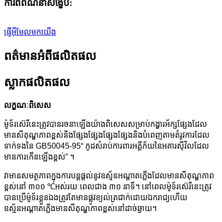
ការពិពណ៌នាសង្ខេប:
ផ្ញើអ៊ីមែលមកយើង
ពត៌មានអំពីផលិតផល
ស្លាកផលិតផល
លក្ខណៈពិសេស
ម៉ូទ័រស៊េរីនេះត្រូវបានរចនាឡើងយ៉ាងពិសេសសម្រាប់កង្ហារអ័ក្សផ្សែងដែល
មានសីតុណ្ហភាពខ្ពស់និងផ្សែងផ្សែងផ្សែងផ្សែងនិងបំពេញតាមតំរូវការដែល
ទាក់ទងនៃ GB50045-95“ កូដសំរាប់ការពារអគ្គីភ័យនៃអគារស៊ីវិលដែល
មានការកើនឡើងខ្ពស់” ។
វាមានសមត្ថភាពក្នុងការបន្តផ្តល់នូវឧស្ម័នអណ្តាតភ្លើងដែលមានសីតុណ្ហភាព
ខ្ពស់នៅ ៣០០ ℃អស់រយៈពេលជាង ៣០ នាទី។ នៅពេលម៉ូទ័រស៊េរីនេះត្រូវ
បានប្រើម៉ូទ័រខ្លួនឯងត្រូវតែមានផ្លូវខ្យល់ត្រជាក់ដោយឯករាជ្យហើយ
ឧស្ម័នអណ្តាតភ្លើងមានសីតុណ្ហភាពខ្ពស់នៅដាច់ឆ្ងាយ។